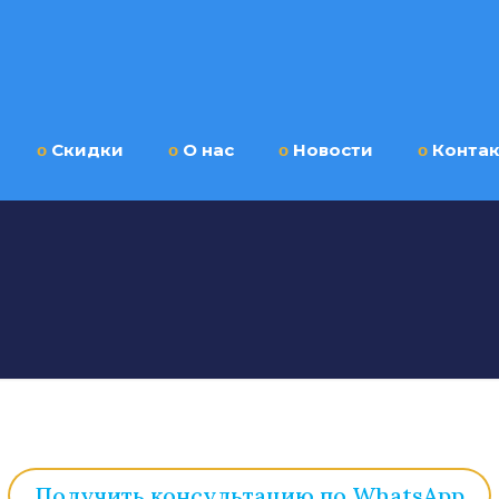
ο
Скидки
ο
О нас
ο
Новости
ο
Конта
Получить консультацию по WhatsApp