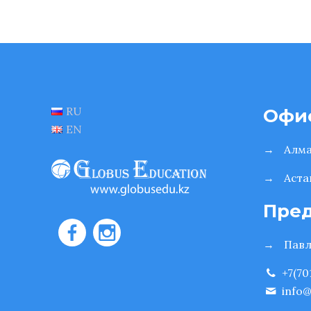
RU
Офи
EN
→
Алм
→
Аста
Пред
→
Пав
+7(70
info@