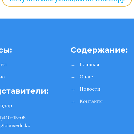
сы:
Содержание:
аты
→
Главная
на
→
О нас
→
Новости
ставители:
→
Контакты
лодар
1)410-15-05
globusedu.kz