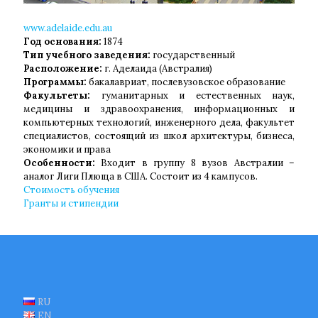
www.adelaide.edu.au
Год основания:
1874
Тип учебного заведения:
государственный
Расположение:
г. Аделаида (Австралия)
Программы:
бакалавриат, послевузовское образование
www.adelaide.edu.au
Факультеты:
гуманитарных и естественных наук,
Год основания:
1874
медицины и здравоохранения, информационных и
Тип учебного заведения:
государственный
компьютерных технологий, инженерного дела, факультет
Расположение:
г. Аделаида (Австралия)
специалистов, состоящий из школ архитектуры, бизнеса,
Программы:
бакалавриат, послевузовское образование
экономики и права
Факультеты:
гуманитарных и естественных наук,
Особенности:
Входит в группу 8 вузов Австралии –
медицины и здравоохранения, информационных и
аналог Лиги Плюща в США. Состоит из 4 кампусов.
компьютерных технологий, инженерного дела, факультет
Стоимость обучения
специалистов, состоящий из школ архитектуры, бизнеса,
Гранты и стипендии
экономики и права
Особенности:
Входит в группу 8 вузов Австралии –
аналог Лиги Плюща в США. Состоит из 4 кампусов.
Стоимость обучения
Гранты и стипендии
RU
EN