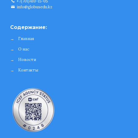
+7(701)410-15-05
info@globusedu.kz
Содержание:
→
Главная
→
О нас
→
Новости
→
Контакты