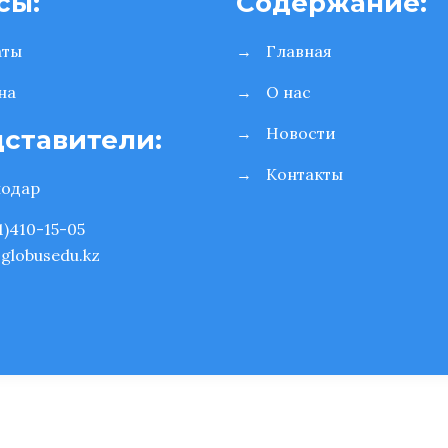
сы:
Содержание:
аты
→
Главная
на
→
О нас
→
Новости
ставители:
→
Контакты
лодар
1)410-15-05
globusedu.kz