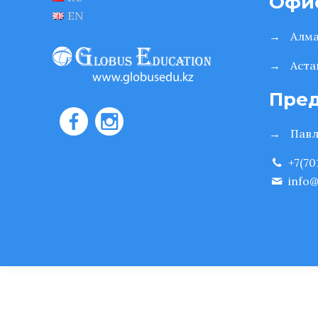
Офи
EN
→
Алм
→
Аста
Пред
→
Пав
+7(70
info@